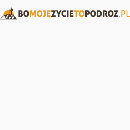
BoMojeZycieToPodroz.pl