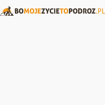
BoMojeZycieToPodroz.pl