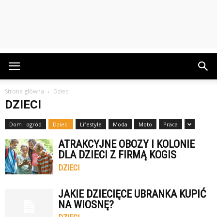
Strona główna
Dzieci
DZIECI
Dom i ogród
Dzieci
Lifestyle
Moda
Moto
Praca
ATRAKCYJNE OBOZY I KOLONIE
DLA DZIECI Z FIRMĄ KOGIS
DZIECI
JAKIE DZIECIĘCE UBRANKA KUPIĆ
NA WIOSNĘ?