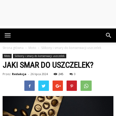
Strona główna
Moto
Silikony i smary do konserwacji uszczelek
Moto
Silikony i smary do konserwacji uszczelek
JAKI SMAR DO USZCZELEK?
Przez
Redakcja
-
26 lipca 2024
245
0