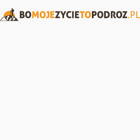
BoMojeZycieToPodroz.pl