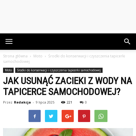
Strona główna
Moto
Środki do konserwacji i czyszczenia tapicerki
samochodowej
Moto
Środki do konserwacji i czyszczenia tapicerki samochodowej
JAK USUNĄĆ ZACIEKI Z WODY NA
TAPICERCE SAMOCHODOWEJ?
Przez
Redakcja
-
9 lipca 2025
221
0