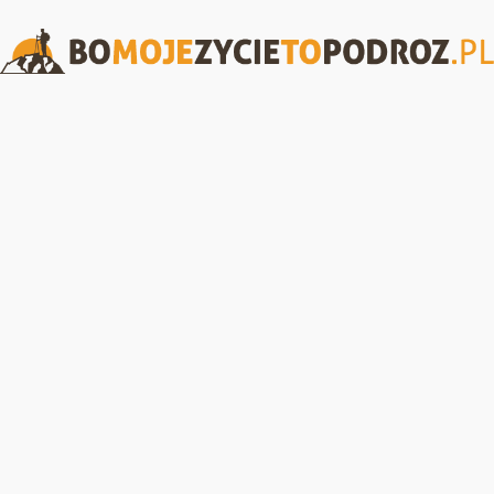
BoMojeZycieToPodroz.pl