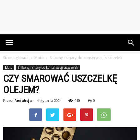
Strona główna
Moto
Silikony i smary do konserwacji uszczelek
Moto
Silikony i smary do konserwacji uszczelek
CZY SMAROWAĆ USZCZELKĘ
OLEJEM?
Przez
Redakcja
-
4 stycznia 2024
410
0