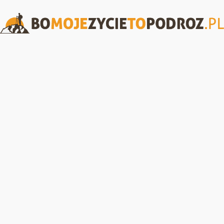
BoMojeZycieToPodroz.pl