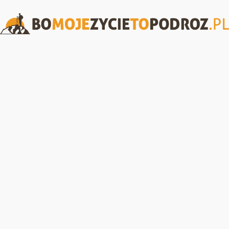
BoMojeZycieToPodroz.pl