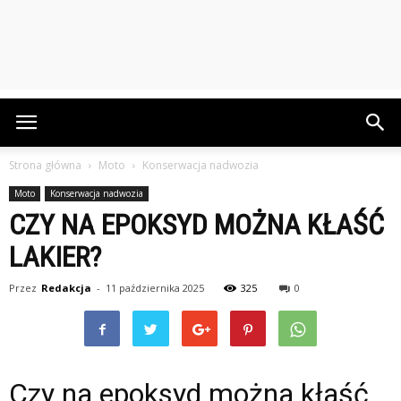
Strona główna
Moto
Konserwacja nadwozia
Moto
Konserwacja nadwozia
CZY NA EPOKSYD MOŻNA KŁAŚĆ
LAKIER?
Przez
Redakcja
-
11 października 2025
325
0
Czy na epoksyd można kłaść