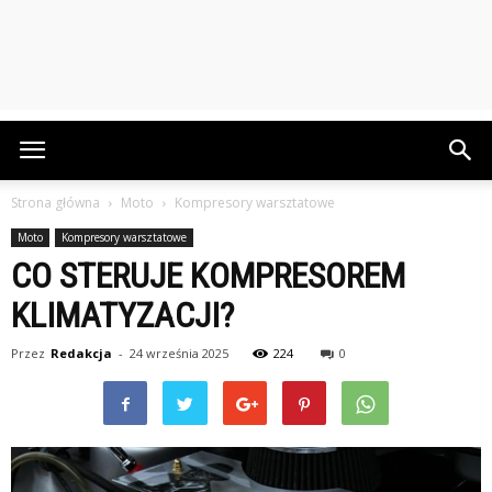
Strona główna
Moto
Kompresory warsztatowe
Moto
Kompresory warsztatowe
CO STERUJE KOMPRESOREM
KLIMATYZACJI?
Przez
Redakcja
-
24 września 2025
224
0