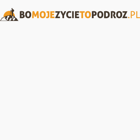
BoMojeZycieToPodroz.pl