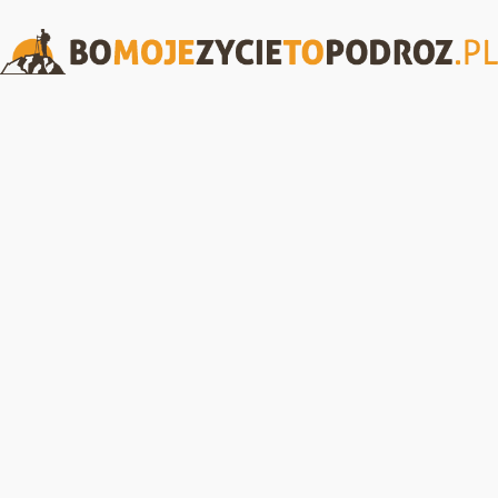
BoMojeZycieToPodroz.pl